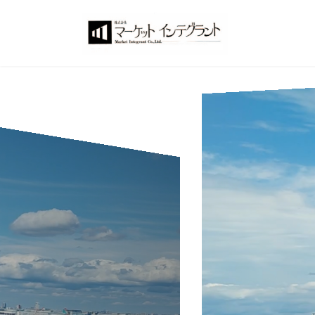
コ
ナ
ン
ビ
テ
ゲ
ン
ー
ツ
シ
へ
ョ
ス
ン
キ
に
ッ
移
プ
動