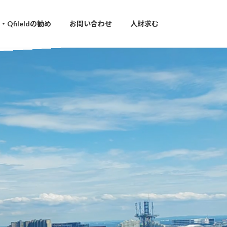
S・Qfileldの勧め
お問い合わせ
人財求む
都市は速い